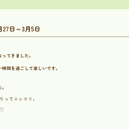
月27日～3月5日
なってきました。
い時間を過ごして欲しいです。
た。
らってニッコリ。
♡